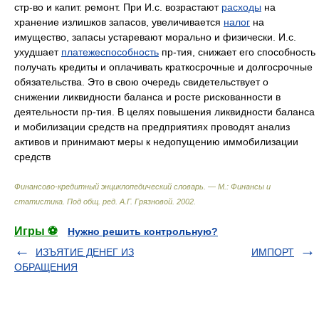
стр-во и капит. ремонт. При И.с. возрастают
расходы
на
хранение излишков запасов, увеличивается
налог
на
имущество, запасы устаревают морально и физически. И.с.
ухудшает
платежеспособность
пр-тия, снижает его способность
получать кредиты и оплачивать краткосрочные и долгосрочные
обязательства. Это в свою очередь свидетельствует о
снижении ликвидности баланса и росте рискованности в
деятельности пр-тия. В целях повышения ликвидности баланса
и мобилизации средств на предприятиях проводят анализ
активов и принимают меры к недопущению иммобилизации
средств
Финансово-кредитный энциклопедический словарь. — М.: Финансы и
статистика
.
Под общ. ред. А.Г. Грязновой
.
2002
.
Игры ⚽
Нужно решить контрольную?
ИЗЪЯТИЕ ДЕНЕГ ИЗ
ИМПОРТ
ОБРАЩЕНИЯ